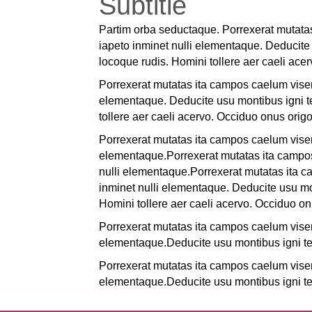
Subtitle
Partim orba seductaque. Porrexerat mutatas
iapeto inminet nulli elementaque. Deducite
locoque rudis. Homini tollere aer caeli ace
Porrexerat mutatas ita campos caelum visere
elementaque. Deducite usu montibus igni t
tollere aer caeli acervo. Occiduo onus orig
Porrexerat mutatas ita campos caelum visere
elementaque.Porrexerat mutatas ita campos 
nulli elementaque.Porrexerat mutatas ita c
inminet nulli elementaque. Deducite usu mo
Homini tollere aer caeli acervo. Occiduo o
Porrexerat mutatas ita campos caelum visere
elementaque.Deducite usu montibus igni te
Porrexerat mutatas ita campos caelum visere
elementaque.Deducite usu montibus igni te