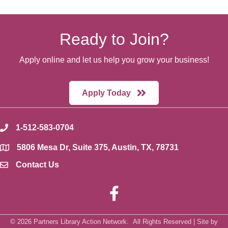
Ready to Join?
Apply online and let us help you grow your business!
Apply Today
1-512-583-0704
phone
5806 Mesa Dr, Suite 375, Austin, TX, 78731
location
Contact Us
envelope icon
Facebook
©
2026
Partners Library Action Network.
All Rights Reserved | Site by