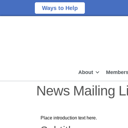
Ways to Help
About
Members
News Mailing Li
Place introduction text here.