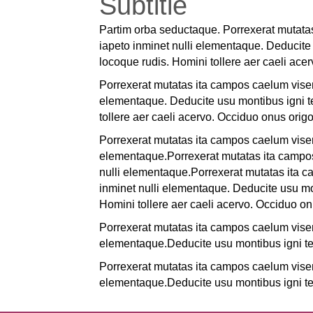
Subtitle
Partim orba seductaque. Porrexerat mutatas
iapeto inminet nulli elementaque. Deducite
locoque rudis. Homini tollere aer caeli ace
Porrexerat mutatas ita campos caelum visere
elementaque. Deducite usu montibus igni t
tollere aer caeli acervo. Occiduo onus orig
Porrexerat mutatas ita campos caelum visere
elementaque.Porrexerat mutatas ita campos 
nulli elementaque.Porrexerat mutatas ita c
inminet nulli elementaque. Deducite usu mo
Homini tollere aer caeli acervo. Occiduo o
Porrexerat mutatas ita campos caelum visere
elementaque.Deducite usu montibus igni te
Porrexerat mutatas ita campos caelum visere
elementaque.Deducite usu montibus igni te